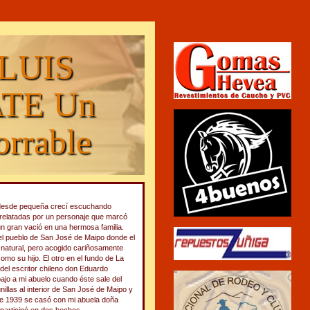
 LUIS
TE Un
rrable
r, desde pequeña crecí escuchando
 relatadas por un personaje que marcó
n gran vació en una hermosa familia.
 el pueblo de San José de Maipo donde el
 natural, pero acogido cariñosamente
mo su hijo. El otro en el fundo de La
del escritor chileno don Eduardo
bajo a mi abuelo cuando éste sale del
nillas al interior de San José de Maipo y
 de 1939 se casó con mi abuela doña