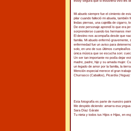
estoy segura que si estuviera vivo les d
Mi abuelo siempre fue el cimiento de est
pilar cuando falleció mi abuela, también
lindas piernas, una cajetilla de cigarro, 
De este personaje aprendí lo que era je
sorprenderse cuando los hermanos menor
El destino nos acompaña desde que nace
familia. Mi abuelo enfermó gravemente, s
enfermedad fue un aviso para detenerno
solo, en uno de sus últimos cumpleaños in
única música que se escucha son: cueca
Un ser tan importante no podía dejar es
madre, padre, hijo y su amada mujer. Cua
un legado de amor por la familia, la tie
Mención especial merece el gran trabajo
Churrasco (Caballos), Picardía (Yegua) 
Esta fotografía es parte de nuestro patr
Me despido diciendo: amarra esa yegua 
Sara Díaz Gárate
Tu nieta y todos tus Hijos e Hijas, en e