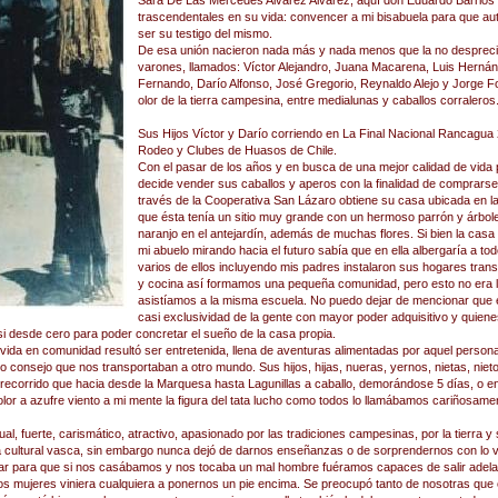
Sara De Las Mercedes Alvarez Alvarez, aquí don Eduardo Barrios 
trascendentales en su vida: convencer a mi bisabuela para que auto
ser su testigo del mismo.
De esa unión nacieron nada más y nada menos que la no despreci
varones, llamados: Víctor Alejandro, Juana Macarena, Luis Hernán,
Fernando, Darío Alfonso, José Gregorio, Reynaldo Alejo y Jorge Fo
olor de la tierra campesina, entre medialunas y caballos corraleros
Sus Hijos Víctor y Darío corriendo en La Final Nacional Rancagua
Rodeo y Clubes de Huasos de Chile.
Con el pasar de los años y en busca de una mejor calidad de vida p
decide vender sus caballos y aperos con la finalidad de comprarse 
través de la Cooperativa San Lázaro obtiene su casa ubicada en 
que ésta tenía un sitio muy grande con un hermoso parrón y árbol
naranjo en el antejardín, además de muchas flores. Si bien la casa n
mi abuelo mirando hacia el futuro sabía que en ella albergaría a to
varios de ellos incluyendo mis padres instalaron sus hogares tran
y cocina así formamos una pequeña comunidad, pero esto no era l
asistíamos a la misma escuela. No puedo dejar de mencionar que e
casi exclusividad de la gente con mayor poder adquisitivo y quien
i desde cero para poder concretar el sueño de la casa propia.
 vida en comunidad resultó ser entretenida, llena de aventuras alimentadas por aquel persona
ro consejo que nos transportaban a otro mundo. Sus hijos, hijas, nueras, yernos, nietas, ni
el recorrido que hacia desde la Marquesa hasta Lagunillas a caballo, demorándose 5 días, o e
or a azufre viento a mi mente la figura del tata lucho como todos lo llamábamos cariñosame
al, fuerte, carismático, atractivo, apasionado por las tradiciones campesinas, por la tierra
a cultural vasca, sin embargo nunca dejó de darnos enseñanzas o de sorprendernos con lo v
ar para que si nos casábamos y nos tocaba un mal hombre fuéramos capaces de salir adel
os mujeres viniera cualquiera a ponernos un pie encima. Se preocupó tanto de nosotras que o