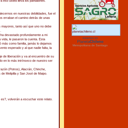
ra eso usted lleva los pantalones.
alecernos en nuestras debilidades, fue el
tíos erraban el camino detrás de unas
us mayores, tanto así que uno no debe
.
e ha devastado profundamente a mi
estamos en
 vida, le pasaron la cuenta. Esta
Planeta
Chileno
ó más como familia, jamás lo dejamos
Metropolitana de Santiago
ento esperado y al que nadie falta, la
e de liberación y va al encuentro de su
do en lo más intrínseco de nuestro ser
razón (Potros), Alacrán, Chinche,
 de Melipilla y San José de Maipo.
n es?, volverán a escuchar este relato.