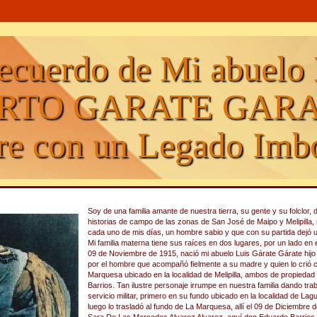
ecuerdo de Mi abuelo
RTO GARATE GARA
e con un Legado Imbo
Soy de una familia amante de nuestra tierra, su gente y su folclo
historias de campo de las zonas de San José de Maipo y Melipilla,
cada uno de mis días, un hombre sabio y que con su partida dejó u
Mi familia materna tiene sus raíces en dos lugares, por un lado en
09 de Noviembre de 1915, nació mi abuelo Luis Gárate Gárate hijo
por el hombre que acompañó fielmente a su madre y quien lo crió co
Marquesa ubicado en la localidad de Melipilla, ambos de propiedad 
Barrios. Tan ilustre personaje irrumpe en nuestra familia dando tra
servicio militar, primero en su fundo ubicado en la localidad de Lagu
luego lo trasladó al fundo de La Marquesa, allí el 09 de Diciembre