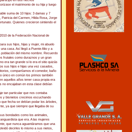
participó en dos hechos
rizase el matrimonio de su hija y luego
able suma de 10 hijos: 3 damas y 7
 Patricia del Carmen, Hilda Rosa, Jorge
rtunato. Quienes crecieron sintiendo el
.
 2010 de la Federación Nacional de
ara sus hijos, hijas y mujer, mi abuelo
una casa. Así llegó a Puente Alto y a
la población del mismo nombre. Recuerdo
es frutales como duraznos y un gran
o era tan grande si lo era el sitio quizás
dos sus hijos e hijas una vez casados,
sitorios, compartíamos el comedor, baño
o único en común los primos también
n aquellos años tener casa propia era
es no encajaban en esta clase debían
je tan particular que nos contaba
etos y bisnietos crecimos escuchando
n que fecha se debían podar los árboles,
nte, ya que siempre que llegaba de su
 y sus bondades como los animales,
anguardista que era. A las mujeres
ante, que nunca aguantáramos que una
lvidó decirles lo mismo a sus nietos,