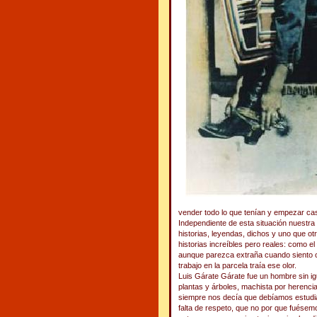
vender todo lo que tenían y empezar cas
Independiente de esta situación nuestra
historias, leyendas, dichos y uno que ot
historias increíbles pero reales: como 
aunque parezca extraña cuando siento ol
trabajo en la parcela traía ese olor.
Luis Gárate Gárate fue un hombre sin igu
plantas y árboles, machista por herenci
siempre nos decía que debíamos estudi
falta de respeto, que no por que fuésem