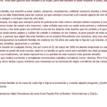
iría: -está bien gaucho que respete a su mujer, pero ella también lo debe respetar a usted, pa
a familia, nos enseñó a estar unidos, amarnos, respetarnos, celebrar nuestros triunfos y fort
 fue un pilar importante para las nueras ya que siempre recurrían a él cuando alguno de mis 
los amigos o un buen vaso de vino tinto.
rarquía, era algo que siempre ponía en práctica los más chicos siempre deben respetar a s
es tratan de usted a los mayores, cabe señalar que esto se repite entre primos y sobrinos
mos y fue éste quien me enfrentó a uno de los dolores más fuertes que he sentido y lo qu
in duda tantos golpes y caídas de caballo o rodadas en los rodeos, la gran pasión de toda su
s, y pensar que algún día este hombre ya no estaría físicamente con nosotros, esto nos uni
stauramos la tradición familiar de celebrar los 50 años de cada hijo e hija de Luis Gárate, ev
s, tonadas, guarachas y corridos.
te mundo en cualquier fecha, fue así como el 21 de mayo de 1993 mi abuelo emprende su viaj
ndo el partió de este mundo, dejó en su familia un gran vacio pero también nos dejó arraiga
rra sus tradiciones, sin duda reponernos a su partida ha sido nuestro más grande desafío.
 que realizó corriendo y arreglando reconocidos caballos corraleros como: Veneno, Puro Co
y otros tantos cuyos nombres aun resuenan en la memoria de viejos corraleros de las zonas
imonio familiar en la casa de cada hijo e hija la encontrarán y cuando alguien pregunte ¿Quié
lucho
special tus Hijos Herederos de esta Gran Pasión Por el Rodeo: Víctor,Hernan y Darío.-