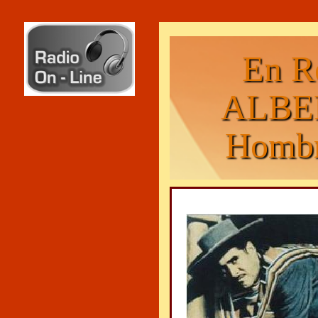
En R
ALBE
Hombr