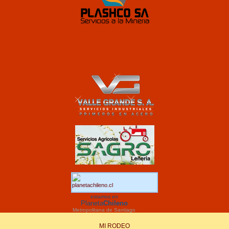
estamos en
Planeta
Chileno
Metropolitana de Santiago
MI RODEO