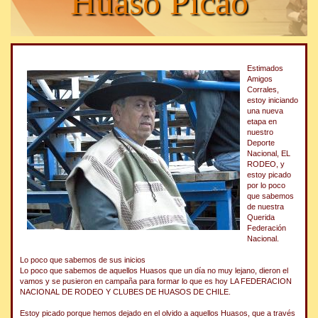
Huaso Picao
Estimados
Amigos
Corrales,
estoy iniciando
una nueva
etapa en
nuestro
Deporte
Nacional, EL
RODEO, y
estoy picado
por lo poco
que sabemos
de nuestra
Querida
Federación
Nacional.
Lo poco que sabemos de sus inicios
Lo poco que sabemos de aquellos Huasos que un día no muy lejano, dieron el
vamos y se pusieron en campaña para formar lo que es hoy LA FEDERACION
NACIONAL DE RODEO Y CLUBES DE HUASOS DE CHILE.
Estoy picado porque hemos dejado en el olvido a aquellos Huasos, que a través