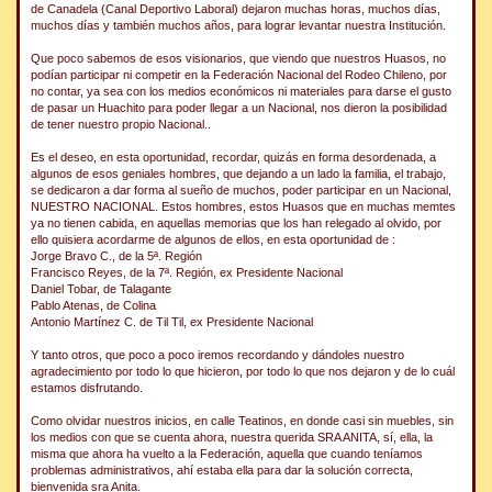
de Canadela (Canal Deportivo Laboral) dejaron muchas horas, muchos días,
muchos días y también muchos años, para lograr levantar nuestra Institución.
Que poco sabemos de esos visionarios, que viendo que nuestros Huasos, no
podían participar ni competir en la Federación Nacional del Rodeo Chileno, por
no contar, ya sea con los medios económicos ni materiales para darse el gusto
de pasar un Huachito para poder llegar a un Nacional, nos dieron la posibilidad
de tener nuestro propio Nacional..
Es el deseo, en esta oportunidad, recordar, quizás en forma desordenada, a
algunos de esos geniales hombres, que dejando a un lado la familia, el trabajo,
se dedicaron a dar forma al sueño de muchos, poder participar en un Nacional,
NUESTRO NACIONAL. Estos hombres, estos Huasos que en muchas memtes
ya no tienen cabida, en aquellas memorias que los han relegado al olvido, por
ello quisiera acordarme de algunos de ellos, en esta oportunidad de :
Jorge Bravo C., de la 5ª. Región
Francisco Reyes, de la 7ª. Región, ex Presidente Nacional
Daniel Tobar, de Talagante
Pablo Atenas, de Colina
Antonio Martínez C. de Til Til, ex Presidente Nacional
Y tanto otros, que poco a poco iremos recordando y dándoles nuestro
agradecimiento por todo lo que hicieron, por todo lo que nos dejaron y de lo cuál
estamos disfrutando.
Como olvidar nuestros inicios, en calle Teatinos, en donde casi sin muebles, sin
los medios con que se cuenta ahora, nuestra querida SRA ANITA, sí, ella, la
misma que ahora ha vuelto a la Federación, aquella que cuando teníamos
problemas administrativos, ahí estaba ella para dar la solución correcta,
bienvenida sra Anita.