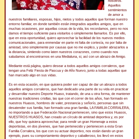
nosotros.
Aquellos
sentimientos
de amor a
nuestros familiares, esposas, hijos, nietos y todos aquellos que forman nuestro
entorno familiar, en donde también están integrados aquellos amigos, que en
muchas ocasiones, por aquellas cosas de la vida, los recordamos, pero no nos
damos el tiempo suficiente para visitarlos o simplemente llamarlos. Es por ello,
que en esta oportunidad, quiero aprovechar la facilidad de los nuevos medios
comunicacionales, para enmendar en parte mi falta de cortesía, no por falta de
amistad, sino simplemente por causas que no me explico, y poder abrazarlos a
la distancia, sintiendo como laten nuestros corazones, como cuando nos
saludamos al encontrarnos en una Medialuna, si, así con un abrazo de Amigo.
Mediante está página, quiero desear a todos aquellos amigos corraleros, que
tengan una Feliz Fiesta de Pascua y de Año Nuevo, junto a todas aquellas que
han marcado algo en sus vidas.
Es en esta ocasión, en que quisiera poder ser capaz de dar un abrazo a todos
aquellos amigos corraleros, que han dedicado una parte de su vida en practicar
y desarrollar nuestro Deporte Huaso, tratando, de una u otra forma, de mantener
nuestras tradiciones criollas, las que con el correr de los años, han formado en
nuestros Huasos, hombres de valer, prestancia y señorío, personas que sin
desatender sus familia, han formado una gran familia, LA FAMILIA CORRALERA,
no importando a que Federación Nacional pertenecen, sino que estos Huasos,
NUESTROS HUASOS, han creado un círculo de amistad deportiva y, es por
ello, que hoy quisiera aprovechar, para rendir un gran Homenaje a estos
deportistas, en dos jóvenes, que han pertenecido y pertenecen a esta Gran
Familia Corralera, los que con su actuar deportivo, nos están dando un gran
ejemplo, pues su comportamiento deportivo y caballeroso, los llevó en estos