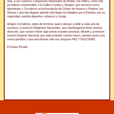
días, a ser nuestros Campeones Nacionales de Rodeo, me refiero, como Uds.
ya habrán comprendido, a la Collera Cortina y Vergara, que nacieron como
deportistas y Corraleros en la Asociación de Clubes de Huasos y Rodeos Los
Héroes y que han llegado adonde sólo llegan los Elegidos por el Destino, por su
capacidad, espíritu deportivo, esfuerzo y coraje.
Amigos Corraleros, antes de terminar, quiero desear y pedir a cada uno de
nosotros, a nuestros Dirigentes Nacionales, que mantengamos firme nuestra
dirección, que nuestro Norte siga siendo el poder practicar, difundir y promover
nuestro Deporte Nacional, que nada empañe vuestro futuro, siempre junto a los
seres queridos y que esta fiestas sólo nos otorguen PAZ Y FELICIDAD.
El Huaso Picado.