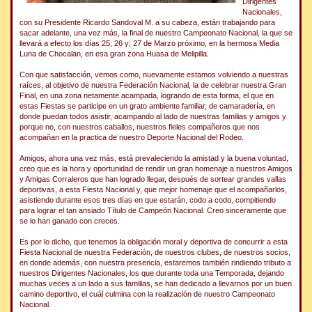
Dirigentes
Nacionales,
con su Presidente Ricardo Sandoval M. a su cabeza, están trabajando para
sacar adelante, una vez más, la final de nuestro Campeonato Nacional, la que se
llevará a efecto los días 25; 26 y; 27 de Marzo próximo, en la hermosa Media
Luna de Chocalan, en esa gran zona Huasa de Melipilla.
Con que satisfacción, vemos como, nuevamente estamos volviendo a nuestras
raíces, al objetivo de nuestra Federación Nacional, la de celebrar nuestra Gran
Final, en una zona netamente acampada, logrando de esta forma, el que en
estas Fiestas se participe en un grato ambiente familiar, de camaradería, en
donde puedan todos asistir, acampando al lado de nuestras familias y amigos y
porque no, con nuestros caballos, nuestros fieles compañeros que nos
acompañan en la practica de nuestro Deporte Nacional del Rodeo.
Amigos, ahora una vez más, está prevaleciendo la amistad y la buena voluntad,
creo que es la hora y oportunidad de rendir un gran homenaje a nuestros Amigos
y Amigas Corraleros que han logrado llegar, después de sortear grandes vallas
deportivas, a esta Fiesta Nacional y, que mejor homenaje que el acompañarlos,
asistiendo durante esos tres días en que estarán, codo a codo, compitiendo
para lograr el tan ansiado Título de Campeón Nacional. Creo sinceramente que
se lo han ganado con creces.
Es por lo dicho, que tenemos la obligación moral y deportiva de concurrir a esta
Fiesta Nacional de nuestra Federación, de nuestros clubes, de nuestros socios,
en donde además, con nuestra presencia, estaremos también rindiendo tributo a
nuestros Dirigentes Nacionales, los que durante toda una Temporada, dejando
muchas veces a un lado a sus familias, se han dedicado a llevarnos por un buen
camino deportivo, el cuál culmina con la realización de nuestro Campeonato
Nacional.