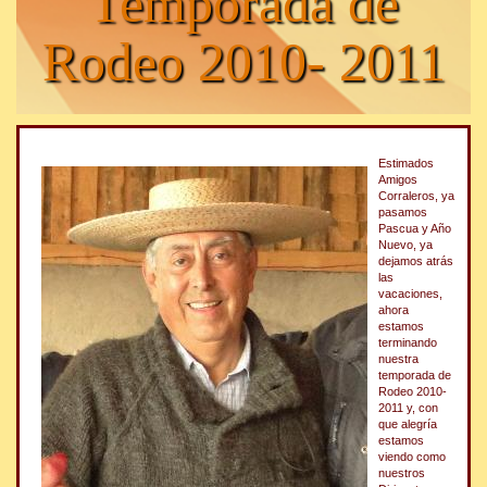
Temporada de
Rodeo 2010- 2011
Estimados
Amigos
Corraleros, ya
pasamos
Pascua y Año
Nuevo, ya
dejamos atrás
las
vacaciones,
ahora
estamos
terminando
nuestra
temporada de
Rodeo 2010-
2011 y, con
que alegría
estamos
viendo como
nuestros