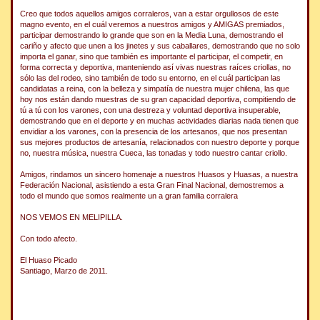
Creo que todos aquellos amigos corraleros, van a estar orgullosos de este
magno evento, en el cuál veremos a nuestros amigos y AMIGAS premiados,
participar demostrando lo grande que son en la Media Luna, demostrando el
cariño y afecto que unen a los jinetes y sus caballares, demostrando que no solo
importa el ganar, sino que también es importante el participar, el competir, en
forma correcta y deportiva, manteniendo así vivas nuestras raíces criollas, no
sólo las del rodeo, sino también de todo su entorno, en el cuál participan las
candidatas a reina, con la belleza y simpatía de nuestra mujer chilena, las que
hoy nos están dando muestras de su gran capacidad deportiva, compitiendo de
tú a tú con los varones, con una destreza y voluntad deportiva insuperable,
demostrando que en el deporte y en muchas actividades diarias nada tienen que
envidiar a los varones, con la presencia de los artesanos, que nos presentan
sus mejores productos de artesanía, relacionados con nuestro deporte y porque
no, nuestra música, nuestra Cueca, las tonadas y todo nuestro cantar criollo.
Amigos, rindamos un sincero homenaje a nuestros Huasos y Huasas, a nuestra
Federación Nacional, asistiendo a esta Gran Final Nacional, demostremos a
todo el mundo que somos realmente un a gran familia corralera
NOS VEMOS EN MELIPILLA.
Con todo afecto.
El Huaso Picado
Santiago, Marzo de 2011.